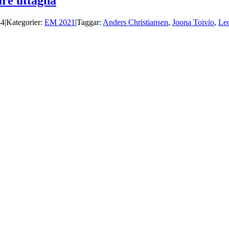
are uttagna
34
|
Kategorier:
EM 2021
|
Taggar:
Anders Christiansen
,
Joona Toivio
,
Le