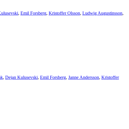
ulusevski
,
Emil Forsberg
,
Kristoffer Olsson
,
Ludwig Augustinsson
,
ak
,
Dejan Kulusevski
,
Emil Forsberg
,
Janne Andersson
,
Kristoffer