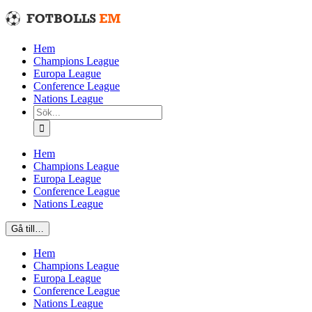
Fortsätt
till
innehållet
Hem
Champions League
Europa League
Conference League
Nations League
Sök
efter:
Hem
Champions League
Europa League
Conference League
Nations League
Gå till…
Hem
Champions League
Europa League
Conference League
Nations League