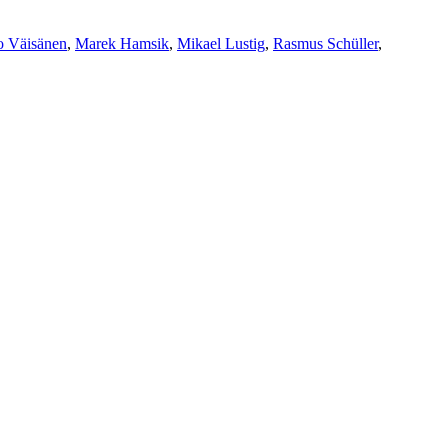
o Väisänen
,
Marek Hamsik
,
Mikael Lustig
,
Rasmus Schüller
,