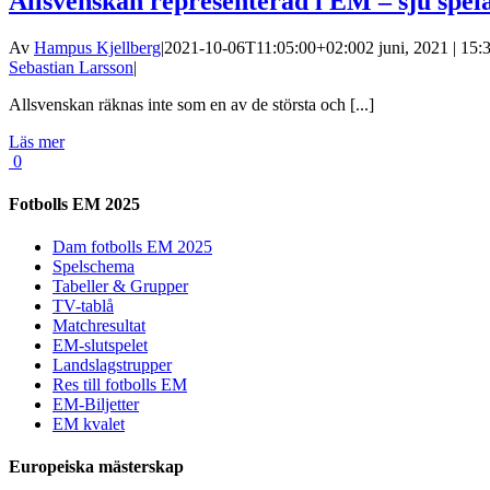
Allsvenskan representerad i EM – sju spel
Av
Hampus Kjellberg
|
2021-10-06T11:05:00+02:00
2 juni, 2021 | 15:
Sebastian Larsson
|
Allsvenskan räknas inte som en av de största och [...]
Läs mer
0
Fotbolls EM 2025
Dam fotbolls EM 2025
Spelschema
Tabeller & Grupper
TV-tablå
Matchresultat
EM-slutspelet
Landslagstrupper
Res till fotbolls EM
EM-Biljetter
EM kvalet
Europeiska mästerskap