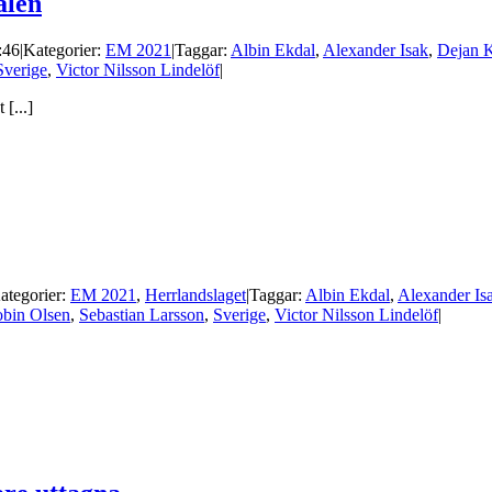
alen
:46
|
Kategorier:
EM 2021
|
Taggar:
Albin Ekdal
,
Alexander Isak
,
Dejan K
Sverige
,
Victor Nilsson Lindelöf
|
[...]
ategorier:
EM 2021
,
Herrlandslaget
|
Taggar:
Albin Ekdal
,
Alexander Is
bin Olsen
,
Sebastian Larsson
,
Sverige
,
Victor Nilsson Lindelöf
|