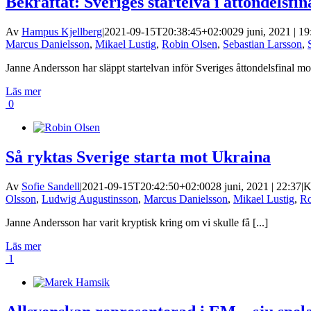
Bekräftat: Sveriges startelva i åttondelsfin
Av
Hampus Kjellberg
|
2021-09-15T20:38:45+02:00
29 juni, 2021 | 19
Marcus Danielsson
,
Mikael Lustig
,
Robin Olsen
,
Sebastian Larsson
,
Janne Andersson har släppt startelvan inför Sveriges åttondelsfinal mot 
Läs mer
0
Så ryktas Sverige starta mot Ukraina
Av
Sofie Sandell
|
2021-09-15T20:42:50+02:00
28 juni, 2021 | 22:37
|
K
Olsson
,
Ludwig Augustinsson
,
Marcus Danielsson
,
Mikael Lustig
,
Ro
Janne Andersson har varit kryptisk kring om vi skulle få [...]
Läs mer
1