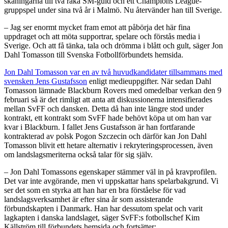
skåningarna till två raka SM-guld och ett Champions League-
gruppspel under sina två år i Malmö. Nu återvänder han till Sverige.
– Jag ser enormt mycket fram emot att påbörja det här fina
uppdraget och att möta supportrar, spelare och förstås media i
Sverige. Och att få tänka, tala och drömma i blått och gult, säger Jon
Dahl Tomasson till Svenska Fotbollförbundets hemsida.
Jon Dahl Tomasson var en av två huvudkandidater tillsammans med
svensken Jens Gustafsson
enligt medieuppgifter. När sedan Dahl
Tomasson lämnade Blackburn Rovers med omedelbar verkan den 9
februari så är det rimligt att anta att diskussionerna intensifierades
mellan SvFF och dansken. Detta då han inte längre stod under
kontrakt, ett kontrakt som SvFF hade behövt köpa ut om han var
kvar i Blackburn. I fallet Jens Gustafsson är han fortfarande
kontrakterad av polsk Pogon Szczecin och därför kan Jon Dahl
Tomasson blivit ett hetare alternativ i rekryteringsprocessen, även
om landslagsmeriterna också talar för sig själv.
– Jon Dahl Tomassons egenskaper stämmer väl in på kravprofilen.
Det var inte avgörande, men vi uppskattar hans spelarbakgrund. Vi
ser det som en styrka att han har en bra förståelse för vad
landslagsverksamhet är efter sina år som assisterande
förbundskapten i Danmark. Han har dessutom spelat och varit
lagkapten i danska landslaget, säger SvFF:s fotbollschef Kim
Källström till förbundets hemsida och fortsätter: