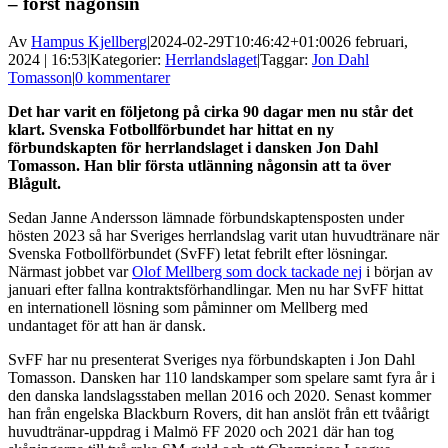
– först någonsin
Av
Hampus Kjellberg
|
2024-02-29T10:46:42+01:00
26 februari,
2024 | 16:53
|
Kategorier:
Herrlandslaget
|
Taggar:
Jon Dahl
Tomasson
|
0 kommentarer
Det har varit en följetong på cirka 90 dagar men nu står det
klart. Svenska Fotbollförbundet har hittat en ny
förbundskapten för herrlandslaget i dansken Jon Dahl
Tomasson. Han blir första utlänning någonsin att ta över
Blågult.
Sedan Janne Andersson lämnade förbundskaptensposten under
hösten 2023 så har Sveriges herrlandslag varit utan huvudtränare när
Svenska Fotbollförbundet (SvFF) letat febrilt efter lösningar.
Närmast jobbet var
Olof Mellberg som dock tackade nej
i början av
januari efter fallna kontraktsförhandlingar. Men nu har SvFF hittat
en internationell lösning som påminner om Mellberg med
undantaget för att han är dansk.
SvFF har nu presenterat Sveriges nya förbundskapten i Jon Dahl
Tomasson. Dansken har 110 landskamper som spelare samt fyra år i
den danska landslagsstaben mellan 2016 och 2020. Senast kommer
han från engelska Blackburn Rovers, dit han anslöt från ett tvåårigt
huvudtränar-uppdrag i Malmö FF 2020 och 2021 där han tog