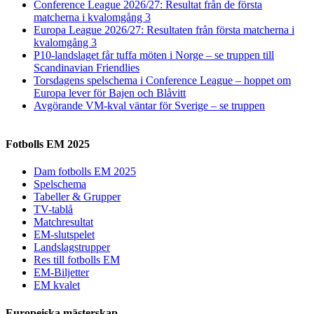
Conference League 2026/27: Resultat från de första
matcherna i kvalomgång 3
Europa League 2026/27: Resultaten från första matcherna i
kvalomgång 3
P10-landslaget får tuffa möten i Norge – se truppen till
Scandinavian Friendlies
Torsdagens spelschema i Conference League – hoppet om
Europa lever för Bajen och Blåvitt
Avgörande VM-kval väntar för Sverige – se truppen
Fotbolls EM 2025
Dam fotbolls EM 2025
Spelschema
Tabeller & Grupper
TV-tablå
Matchresultat
EM-slutspelet
Landslagstrupper
Res till fotbolls EM
EM-Biljetter
EM kvalet
Europeiska mästerskap