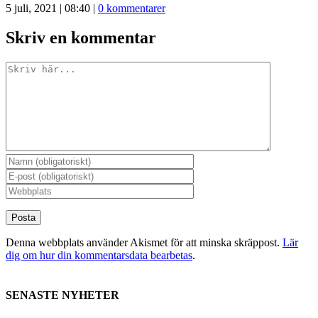
5 juli, 2021 | 08:40
|
0 kommentarer
Skriv en kommentar
Kommentar
Denna webbplats använder Akismet för att minska skräppost.
Lär
dig om hur din kommentarsdata bearbetas
.
SENASTE NYHETER