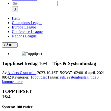
Sök
efter:
Hem
Champions League
Europa League
Conference League
Nations League
Gå till…
Topptipset fredag 16/4 – Tips & Systemförslag
Av
Anders Granström
|
2023-10-16T15:23:37+02:00
16 april, 2021 |
09:42
|
Kategorier:
Topptipset
|
Taggar:
rek
,
systemförslag
,
tips
|
0
kommentarer
TOPPTIPSET
16/4
System: 108 rader