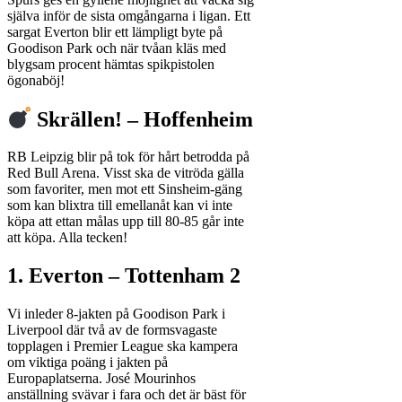
själva inför de sista omgångarna i ligan. Ett
sargat Everton blir ett lämpligt byte på
Goodison Park och när tvåan kläs med
blygsam procent hämtas spikpistolen
ögonaböj!
Skrällen! – Hoffenheim
RB Leipzig blir på tok för hårt betrodda på
Red Bull Arena. Visst ska de vitröda gälla
som favoriter, men mot ett Sinsheim-gäng
som kan blixtra till emellanåt kan vi inte
köpa att ettan målas upp till 80-85 går inte
att köpa. Alla tecken!
1. Everton – Tottenham 2
Vi inleder 8-jakten på Goodison Park i
Liverpool där två av de formsvagaste
topplagen i Premier League ska kampera
om viktiga poäng i jakten på
Europaplatserna. José Mourinhos
anställning svävar i fara och det är bäst för