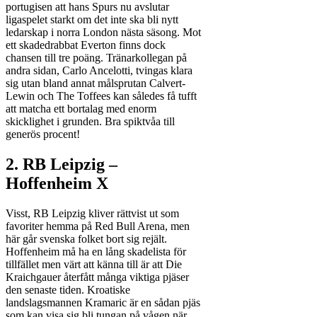
portugisen att hans Spurs nu avslutar
ligaspelet starkt om det inte ska bli nytt
ledarskap i norra London nästa säsong. Mot
ett skadedrabbat Everton finns dock
chansen till tre poäng. Tränarkollegan på
andra sidan, Carlo Ancelotti, tvingas klara
sig utan bland annat målsprutan Calvert-
Lewin och The Toffees kan således få tufft
att matcha ett bortalag med enorm
skicklighet i grunden. Bra spiktvåa till
generös procent!
2. RB Leipzig –
Hoffenheim X
Visst, RB Leipzig kliver rättvist ut som
favoriter hemma på Red Bull Arena, men
här går svenska folket bort sig rejält.
Hoffenheim må ha en lång skadelista för
tillfället men värt att känna till är att Die
Kraichgauer återfått många viktiga pjäser
den senaste tiden. Kroatiske
landslagsmannen Kramaric är en sådan pjäs
som kan visa sig bli tungan på vågen när