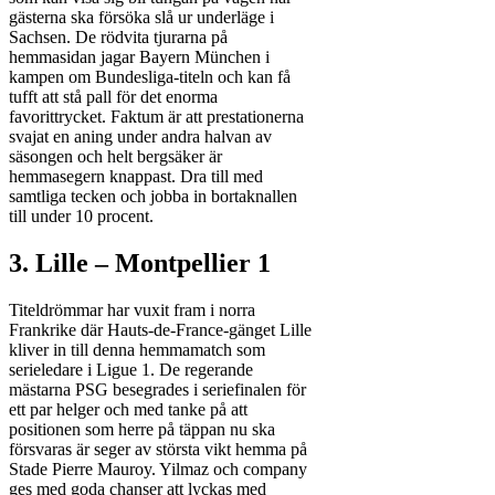
gästerna ska försöka slå ur underläge i
Sachsen. De rödvita tjurarna på
hemmasidan jagar Bayern München i
kampen om Bundesliga-titeln och kan få
tufft att stå pall för det enorma
favorittrycket. Faktum är att prestationerna
svajat en aning under andra halvan av
säsongen och helt bergsäker är
hemmasegern knappast. Dra till med
samtliga tecken och jobba in bortaknallen
till under 10 procent.
3. Lille – Montpellier 1
Titeldrömmar har vuxit fram i norra
Frankrike där Hauts-de-France-gänget Lille
kliver in till denna hemmamatch som
serieledare i Ligue 1. De regerande
mästarna PSG besegrades i seriefinalen för
ett par helger och med tanke på att
positionen som herre på täppan nu ska
försvaras är seger av största vikt hemma på
Stade Pierre Mauroy. Yilmaz och company
ges med goda chanser att lyckas med