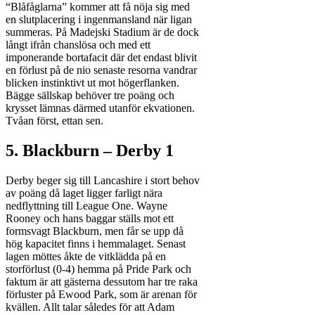
“Blåfåglarna” kommer att få nöja sig med
en slutplacering i ingenmansland när ligan
summeras. På Madejski Stadium är de dock
långt ifrån chanslösa och med ett
imponerande bortafacit där det endast blivit
en förlust på de nio senaste resorna vandrar
blicken instinktivt ut mot högerflanken.
Bägge sällskap behöver tre poäng och
krysset lämnas därmed utanför ekvationen.
Tvåan först, ettan sen.
5. Blackburn – Derby 1
Derby beger sig till Lancashire i stort behov
av poäng då laget ligger farligt nära
nedflyttning till League One. Wayne
Rooney och hans baggar ställs mot ett
formsvagt Blackburn, men får se upp då
hög kapacitet finns i hemmalaget. Senast
lagen möttes åkte de vitklädda på en
storförlust (0-4) hemma på Pride Park och
faktum är att gästerna dessutom har tre raka
förluster på Ewood Park, som är arenan för
kvällen. Allt talar således för att Adam