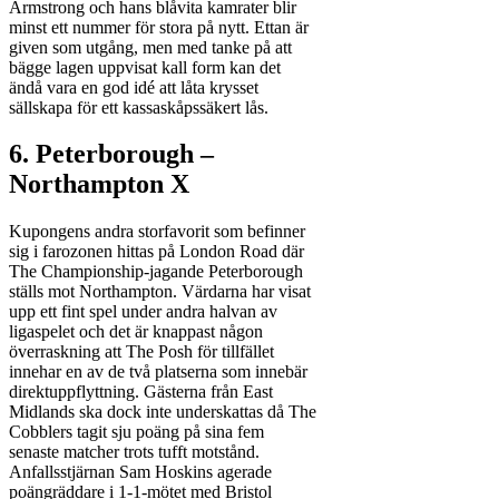
Armstrong och hans blåvita kamrater blir
minst ett nummer för stora på nytt. Ettan är
given som utgång, men med tanke på att
bägge lagen uppvisat kall form kan det
ändå vara en god idé att låta krysset
sällskapa för ett kassaskåpssäkert lås.
6. Peterborough –
Northampton X
Kupongens andra storfavorit som befinner
sig i farozonen hittas på London Road där
The Championship-jagande Peterborough
ställs mot Northampton. Värdarna har visat
upp ett fint spel under andra halvan av
ligaspelet och det är knappast någon
överraskning att The Posh för tillfället
innehar en av de två platserna som innebär
direktuppflyttning. Gästerna från East
Midlands ska dock inte underskattas då The
Cobblers tagit sju poäng på sina fem
senaste matcher trots tufft motstånd.
Anfallsstjärnan Sam Hoskins agerade
poängräddare i 1-1-mötet med Bristol