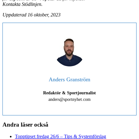
Kontakta Stödlinjen.
Uppdaterad 16 oktober, 2023
Anders Granström
Redaktör & Sportjournalist
anders@sportnyhet.com
Andra läser också
Topptipset fredag 26/6 – Tips & Systemförslag