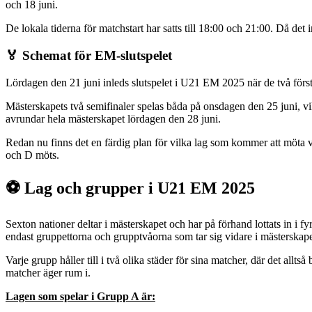
och 18 juni.
De lokala tiderna för matchstart har satts till 18:00 och 21:00. Då det
🏅 Schemat för EM-slutspelet
Lördagen den 21 juni inleds slutspelet i U21 EM 2025 när de två första 
Mästerskapets två semifinaler spelas båda på onsdagen den 25 juni, vil
avrundar hela mästerskapet lördagen den 28 juni.
Redan nu finns det en färdig plan för vilka lag som kommer att möta
och D möts.
⚽ Lag och grupper i U21 EM 2025
Sexton nationer deltar i mästerskapet och har på förhand lottats in i 
endast gruppettorna och grupptvåorna som tar sig vidare i mästerskape
Varje grupp håller till i två olika städer för sina matcher, där det all
matcher äger rum i.
Lagen som spelar i Grupp A är: