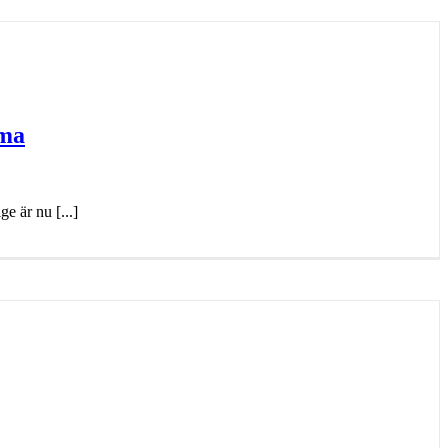
mma
e är nu [...]