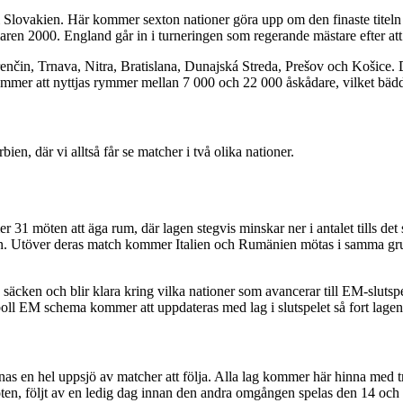
 Slovakien. Här kommer sexton nationer göra upp om den finaste titel
aren 2000. England går in i turneringen som regerande mästare efter att 
renčin, Trnava, Nitra, Bratislana, Dunajská Streda, Prešov och Košice. 
mer att nyttjas rymmer mellan 7 000 och 22 000 åskådare, vilket bäddar
, där vi alltså får se matcher i två olika nationer.
 möten att äga rum, där lagen stegvis minskar ner i antalet tills det 
ien. Utöver deras match kommer Italien och Rumänien mötas i samma gr
p säcken och blir klara kring vilka nationer som avancerar till EM-sluts
ll EM schema kommer att uppdateras med lag i slutspelet så fort lagen b
 en hel uppsjö av matcher att följa. Alla lag kommer här hinna med tre
ten, följt av en ledig dag innan den andra omgången spelas den 14 och 