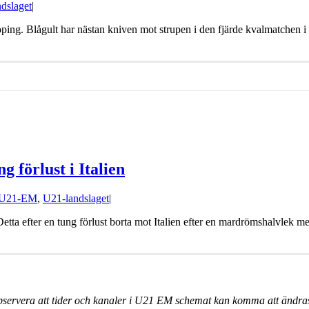
dslaget
|
ng. Blågult har nästan kniven mot strupen i den fjärde kvalmatchen i
g förlust i Italien
U21-EM
,
U21-landslaget
|
tta efter en tung förlust borta mot Italien efter en mardrömshalvlek med
servera att tider och kanaler i U21 EM schemat kan komma att ändras k