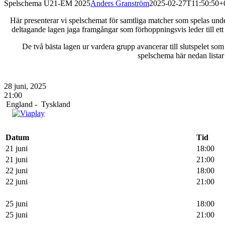
Spelschema U21-EM 2025
Anders Granström
2025-02-27T11:50:50+
Här presenterar vi spelschemat för samtliga matcher som spelas un
deltagande lagen jaga framgångar som förhoppningsvis leder till et
De två bästa lagen ur vardera grupp avancerar till slutspelet som
spelschema här nedan lista
KOMPLETT SPELSCHEMA U21 EM 20
28 juni, 2025
21:00
England -
Tyskland
SPELSCHEMA SLUTSPELET U21 EM 2
Datum
Tid
21 juni
18:00
21 juni
21:00
22 juni
18:00
22 juni
21:00
25 juni
18:00
25 juni
21:00