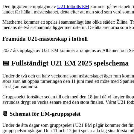
Den tjugofemte upplagan av
U21 fotbolls EM
kommer gå av stapeln i
landet får hålla i mästerskapet, detta efter att man stod som värd somm
Matcherna kommer att spelas i sammanlagt åtta olika städer: Žilina, T
medans de två sistnämnda ligger mer österut. De åtta arenorna som kom
Framtida U21-mästerskap i fotboll
2027 års upplaga av U21 EM kommer arrangeras av Albanien och Serbien
📅 Fullständigt U21 EM 2025 spelschema
Under de två och en halv veckorna som mästerskapet äger rum kommer 31
stora äran att öppna turneringen den 11 juni med ett möte med Span
tar sig an varandra.
Gruppspelet fortsätter sedan till och med den 18 juni då vi knyter iho
avrundas drygt en vecka senare med den stora finalen. Vårat U21 fotbo
📆 Schemat för EM-gruppspelet
Under de åtta dagar som gruppspelet i U21 EM pågår kommer det finnas
gruppspelsomgångar. Den 11 och 12 juni spelar alla lag sina första mö