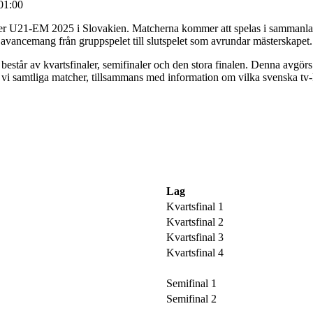
01:00
der U21-EM 2025 i Slovakien. Matcherna kommer att spelas i sammanlag
t avancemang från gruppspelet till slutspelet som avrundar mästerskapet
 består av kvartsfinaler, semifinaler och den stora finalen. Denna avgörs
r vi samtliga matcher, tillsammans med information om vilka svenska tv
25
025
Lag
Kvartsfinal 1
Kvartsfinal 2
Kvartsfinal 3
Kvartsfinal 4
Semifinal 1
Semifinal 2