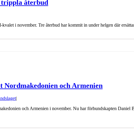
 trippla återbud
kvalet i november. Tre återbud har kommit in under helgen där ersättare 
mot Nordmakedonien och Armenien
ndslaget
|
makedonien och Armenien i november. Nu har förbundskapten Daniel B