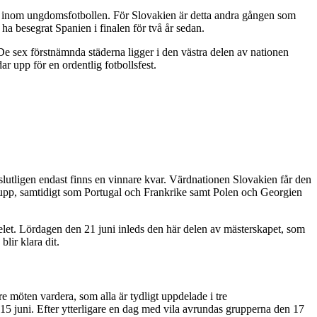
n inom ungdomsfotbollen. För Slovakien är detta andra gången som
ha besegrat Spanien i finalen för två år sedan.
De sex förstnämnda städerna ligger i den västra delen av nationen
 upp för en ordentlig fotbollsfest.
slutligen endast finns en vinnare kvar. Värdnationen Slovakien får den
upp, samtidigt som Portugal och Frankrike samt Polen och Georgien
pelet. Lördagen den 21 juni inleds den här delen av mästerskapet, som
lir klara dit.
 möten vardera, som alla är tydligt uppdelade i tre
15 juni. Efter ytterligare en dag med vila avrundas grupperna den 17