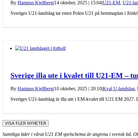
By
Hampus Kjellberg
|
14 oktober, 2025 | 15:04
|
U21-EM
,
U21-lan
Sveriges U21-landslag tar emot Polen U21 på hemmaplan i Jönköpi
Sverige illa ute i kvalet till U21-EM – tun
By
Hampus Kjellberg
|
10 oktober, 2025 | 20:10
|
Kval U-landslag
,
Sveriges U21-landslag är illa ute i EM-kvalet till U21 EM 2027. De
VISA FLER NYHETER
Samtliga tider i vårat U21 EM spelschema är angivna i svensk tid. Ob