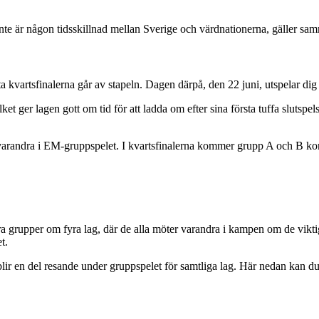
 inte är någon tidsskillnad mellan Sverige och värdnationerna, gäller sam
kvartsfinalerna går av stapeln. Dagen därpå, den 22 juni, utspelar dig de
ket ger lagen gott om tid för att ladda om efter sina första tuffa slutsp
 varandra i EM-gruppspelet. I kvartsfinalerna kommer grupp A och B k
fyra grupper om fyra lag, där de alla möter varandra i kampen om de vikti
t.
tså blir en del resande under gruppspelet för samtliga lag. Här nedan kan d